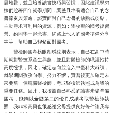
層堆疊，並且培養讀書技巧與習慣，因此建議學弟
妹們趁著四年就學期間，調整且培養適合自己的念
書節奏與策略，誠實面對自己念書的缺點或弱點，
主動尋求可利用的資源，例如：學校辦的國考複習
營、約同學一起念書、網路上他人的國考準備分享
等等，幫助自己輕鬆面對國考。
醫檢師國考榜眼胡琇紋則表示，自己在高中時
期就對醫技系產生興趣，並且對醫檢師的職涯抱持
高度憧憬，因此，確定志向並進入中臺科大就讀，
就學期間孜孜向學、努力不懈，實習後更加確定未
來要當一個稱職醫檢師，考取醫檢師執照成為我的
重要任務。因此，我按照自己熟悉的讀書步驟準備
國考，能夠以全國第二的優異成績考取醫檢師執
照，我非常高興也很感謝父母提供良好條件讓我專