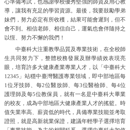
心準備考試，也感謝學校優秀堅強的師資及用心教
導，讓我有充足的學習資源。最後，我要鼓勵學弟
妹們，努力必定有所收穫，結果可能會遲到，但不
會不到。相信老師、相信自己，運氣也會伴隨持之
以恆、努力不懈的我們！
中臺科大注重教學品質及專業技術，在全校師
生共同努力下，整體校務發展及辦學績效表現亮
眼，培育許多大健康產業專業人才，以「中臺科大
12345
」站穩中臺灣醫護專業領域，即中部地區每
1
位牙技師、每
2
位醫放師、每
3
位醫檢師、每
4
位
護理師及每
5
位教保員，就有一名是中臺科大畢業
的校友，成為中部地區大健康產業人才的搖籃。時
值失業率高、薪資低的時代，具備專業技能並考取
證照，就是高新就業保證，建議年輕學子選擇培育