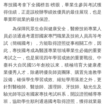
專技國考拿下全國榜首
/
榜眼，畢業生參與考試獲
得佳績，正是該校辦學績效優異的最佳展現，也是
畢業即就業的最佳保證。
為保障民眾生命與健康安全，醫療技術專業人
員必須通過考選部國家專門職業及技術人員高等考
試（簡稱國考），方能取得證照從事相關工作，因
此，專技國考成為醫護專業領域畢業生必備的重要
考試之一，也是展現四年學習成效的重要戰役。中
臺科大自民國
55
年創校以來，積極培育大健康產
業優秀人才，除遴聘優良師資團隊、購置先進教學
設備，確保學生學習成效、縮短學用落差之外，更
針對醫檢師、醫放師、護理師、牙技師、驗光生及
驗光師等設有國家專技考試科系，開設證照輔導專
班，協助學生順利通過國考取得證照，獲得就業最