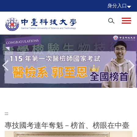
跳
身分入口
到
主
要
內
容
區
:::
專技國考連年奪魁－榜首、榜眼在中臺