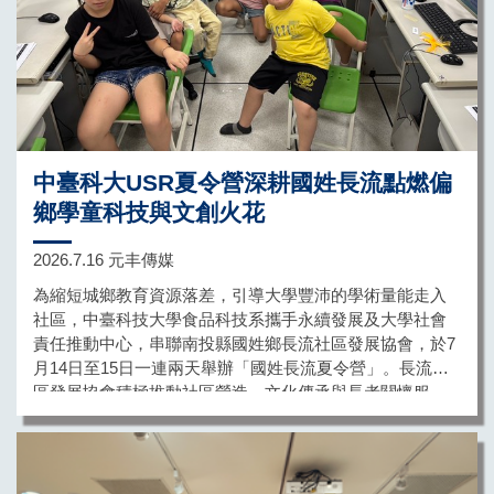
中臺科大USR夏令營深耕國姓長流點燃偏
鄉學童科技與文創火花
2026.7.16 元丰傳媒
為縮短城鄉教育資源落差，引導大學豐沛的學術量能走入
社區，中臺科技大學食品科技系攜手永續發展及大學社會
責任推動中心，串聯南投縣國姓鄉長流社區發展協會，於7
月14日至15日一連兩天舉辦「國姓長流夏令營」。長流社
區發展協會積極推動社區營造、文化傳承與長者關懷服
務，並以社區烘焙教室、活動中心等場域作為共學交流基
地，串聯學校、居民與志工能量，落實社區共好、在地陪
伴的核心理念。本次活動結合中臺科大執行教育部
USR「咖啡智慧革命：國姓咖啡產業創新加值與社區永續