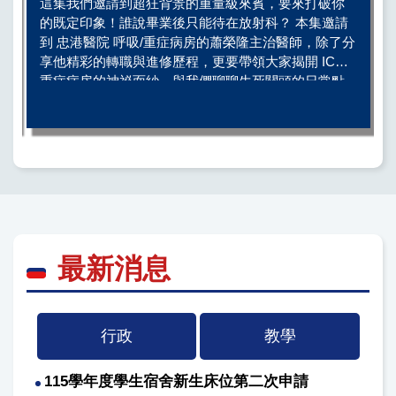
這集我們邀請到超狂背景的重量級來賓，要來打破你
的既定印象！誰說畢業後只能待在放射科？ 本集邀請
到 忠港醫院 呼吸/重症病房的蕭榮隆主治醫師，除了分
享他精彩的轉職與進修歷程，更要帶領大家揭開 ICU
重症病房的神祕面紗，與我們聊聊生死關頭的日常點
滴。
最新消息
行政
教學
115學年度學生宿舍新生床位第二次申請