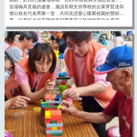
這場極具意義的盛會，邀請長期支持學校的企業界賢達與
傑出校友代表齊聚一堂，共同見證愛心匯聚校園的豐碩成
果。中臺科大校長陳錦杏與董事長汪幹雄皆親自出席盛
會，向長期慷慨解囊、無私奉獻的捐資單位與社會賢達，
致上最深切且誠摯的謝意。