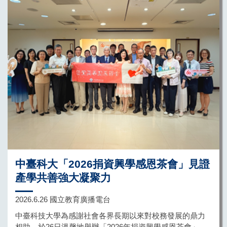
計畫」，為長流國小21位學童精心策劃一場結合「3D列
印、烘焙實作與童玩文化手作」的豐富跨域課程，成功為
偏鄉學子帶來一個充滿知性與歡笑的充實暑假。
中臺科大「2026捐資興學感恩茶會」見證
產學共善強大凝聚力
2026.6.26 國立教育廣播電台
中臺科技大學為感謝社會各界長期以來對校務發展的鼎力
相助，於26日溫馨地舉辦「2026年捐資興學感恩茶會」。