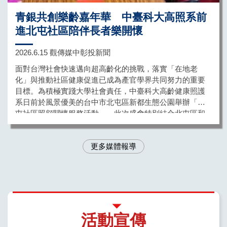
青銀共創樂齡嘉年華 中臺科大高照系前
進北屯社區陪伴長者樂開懷
2026.6.15 觀傳媒中彰投新聞
面對台灣社會快速邁向超高齡化的挑戰，落實「在地老
化」與推動社區健康促進已成為產官學界共同努力的重要
目標。為積極實踐大學社會責任，中臺科大高齡健康照護
系日前於風景優美的台中市北屯區新都生態公園舉辦「北
屯社區照顧關懷服務活動」。此次盛會特別結合北屯區和
平里社區共同辦理，透過一系列精心策劃的健康促進推廣
與青銀共學互動關卡，成功吸引大批在地鄉親與跨區民眾
更多媒體報導
走出戶外，在綠意盎然的自然環境中共同享受充滿歡笑的
樂齡時光，為高齡社會注入一股溫暖的青春活水。
活動宣傳