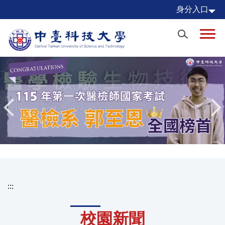
跳
身分入口
到
主
要
內
容
區
:::
校園新聞