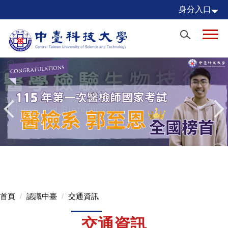
跳
身分入口
到
主
要
內
容
區
首頁
認識中臺
交通資訊
交通資訊