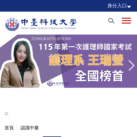
跳
身分入口
到
主
要
內
容
區
:::
首頁
認識中臺