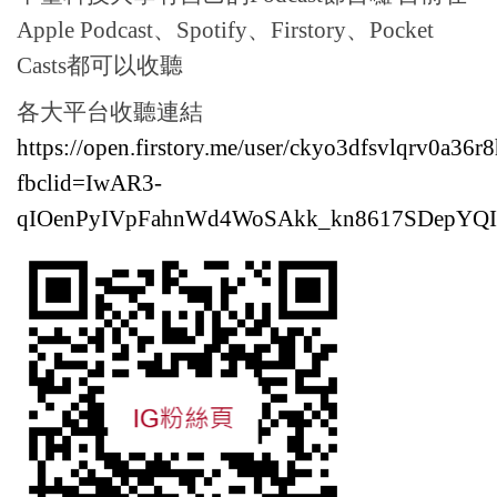
Apple Podcast、Spotify、Firstory、Pocket
Casts都可以收聽
各大平台收聽連結
https://open.firstory.me/user/ckyo3dfsvlqrv0a36r
fbclid=IwAR3-
qIOenPyIVpFahnWd4WoSAkk_kn8617SDepY