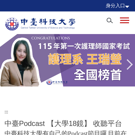
跳
身分入口
到
主
要
內
容
區
:::
中臺Podcast 【大學18鏡】 收聽平台
中臺科技大學有自己的Podcast節目囉
目前在