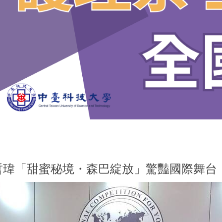
哲瑋「甜蜜秘境・森巴綻放」驚豔國際舞台