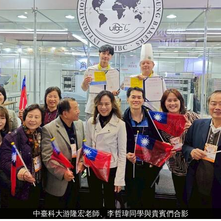
中臺科大游隆宏老師、李哲瑋同學與貴賓們合影