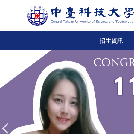
跳
到
主
要
內
容
招生資訊
區