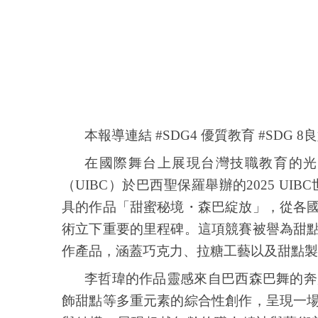
本報導連結 #SDG4 優質教育 #SDG
在國際舞台上展現台灣技職教育的光
（
UIBC
）於巴西聖保羅舉辦的
2025 UIBC
具的作品「甜蜜秘境・森巴綻放」，從各
術立下重要的里程碑。這項競賽被譽為甜
作產品，涵蓋巧克力、拉糖工藝以及甜點製
李哲瑋的作品靈感來自巴西森巴舞的奔
飾甜點等多重元素的綜合性創作，呈現一