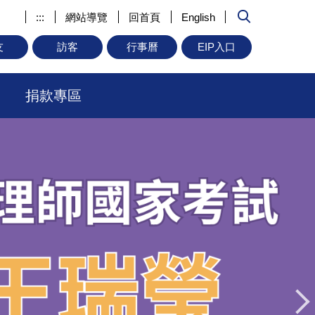
:::
網站導覽
回首頁
English
友
訪客
行事曆
EIP入口
捐款專區