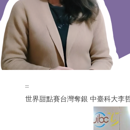
:::
世界甜點賽台灣奪銀 中臺科大李