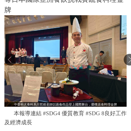
牌
中臺科大食科系呂哲維老師以蔬食作品登上國際舞台，榮獲蔬食料理金牌
本報導連結 #SDG4 優質教育 #SDG 8良好工作
及經濟成長