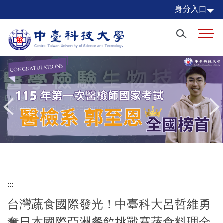
跳
身分入口
到
主
要
內
容
區
:::
台灣蔬食國際發光！中臺科大呂哲維勇
奪日本國際亞洲餐飲挑戰賽蔬食料理金