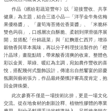
作品《繽紛彩蔬迎豐年》以「迎接豐收、共享
健康」為主題，結合三道小品
—
「洋芋金牛角佐梅
果優格醬」、「蘆筍海苔捲佐香菜醬」、「米脆杯
雙色蒟蒻」，口感層次自酥脆、柔韌到彈滑循序展
開，並搭配「什錦蔬菜」與「紅麴薏仁西芹」增添
穀物香與草本風味，再以分子料理技法製作的「橙
汁晶球」畫龍點睛，帶來酸香清爽的收束。整體色
彩以金黃、翠綠、暖紅為主調，宛如農作豐收的喜
悅，搭配幾何式盤飾設計，傳達出自然饗宴的節慶
氛圍與藝術張力，作品最終榮獲評審高度肯定，抱
回金牌殊榮。
此次參賽不僅是一場技術比拚，更是一場文化
交流。從在地食材的創新詮釋、植物性膠體的專業
應用，到分子料理手法的精準融入，呂哲維老師在