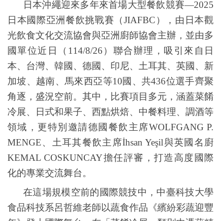
日本沖繩迎來多年來首場大型餐飲競賽
—2025
日本國際亞洲餐飲挑戰賽（
JIAFBC
），由日本觀
光飲食文化交流協會與亞洲廚師協會主辦，並由多
國單位近日（
114/8/26
）聯合辦理，吸引來自日
本、台灣、韓國、德國、印尼、土耳其、英國、新
加坡、越南、馬來西亞等
10
國、共
436
位選手齊聚
角逐，盛況空前。其中，比賽項目多元，涵蓋菜餚
冷展、日式和果子、西點烘焙、中餐料理、調酒等
領域，更特別邀請德國餐飲主席
WOLFGANG P.
MENGE
、土耳其餐飲主席
İhsan Yeşil
與英國名廚
KEMAL COSKUNCAY
擔任評審，打造高度國際
化的專業交流舞台。
在這場規模空前的國際競技中，中臺科技大學
食品科技系呂哲維老師以蔬食作品《繽紛彩蔬迎豐