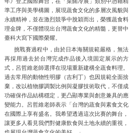
年》登上國際舞台，在「菜餚冷展」類別中憑藉精
準工序與美學構圖，展現蔬食文化的多層次風貌與
永續精神，並在激烈競爭中脫穎而出，榮獲蔬食料
理金牌，不僅體現出台灣蔬食文化的精髓，更替中
臺科大寫下國際榮耀。
挑戰賽過程中，由於日本海關規範嚴格，無法
再採用過去於台灣完成作品後入境固定展示的方
式，呂哲維老師選擇在現場重新建構全蔬食料理。
過去常用的動物性明膠（吉利丁）也因規範全面捨
棄，改以植物膠調製比例與凝膠技術取代，不僅成
功確保作品結構穩定，更凸顯專業與創意兼具的應
變能力。呂哲維老師表示「台灣的蔬食與素食文化
在國際上享有盛名。我希望透過這次比賽的舞台，
讓更多人看見我們對健康飲食與土地永續的重視，
也展現台灣蔬食文化的美好。」