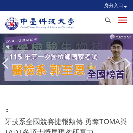
跳
身分入口
到
主
要
內
容
區
:::
牙技系全國競賽捷報頻傳 勇奪TOMA與
TADT多項大獎展現教研實力