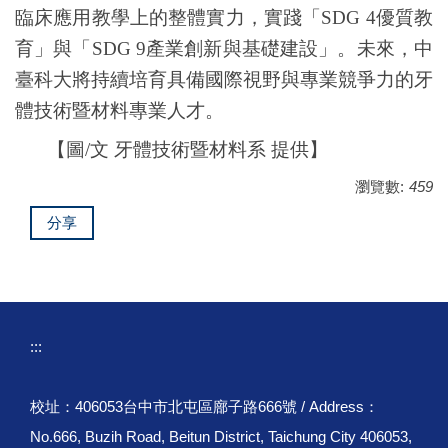
臨床應用教學上的整體實力，實踐「
SDG 4
優質教
育」與「
SDG 9
產業創新與基礎建設」。未來，中
臺科大將持續培育具備國際視野與專業競爭力的牙
體技術暨材料專業人才。
【圖/文
牙體技術暨材料系
提供】
瀏覽數:
459
分享
:::
校址：406053台中市北屯區廍子路666號 / Address：
No.666, Buzih Road, Beitun District, Taichung City 406053,