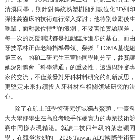
清溪同學，則針對傳統熱塑樹脂到數位化
3D
列印
彈性義齒床的技術進行深入探討；他特別鼓勵後生
晚輩，面對數位轉型的浪潮，不要害怕實驗誤差，
每一次的反覆測試都是推動臨床進步的基石。而由
牙技系林正偉老師指導帶領、榮獲「
TOMA
基礎組
第三名」的碩二研究生王萱貽同學則分享，參賽讓
她深刻體會「科學溝通」的重要性，透過與評審專
家的交流，不僅激發對牙科材料研究的創新反思，
更堅定未來持續投入牙科材料相關領域研究的決
心。
除了在碩士班學術研究領域獨占鰲頭，中臺科
大大學部學生在高度考驗手作硬實力的專業技術競
賽中同樣表現精湛。就讀二技四年級的葉忠穎同
學，在競爭激烈的「
2026 Taiwan ADT
國際學術研