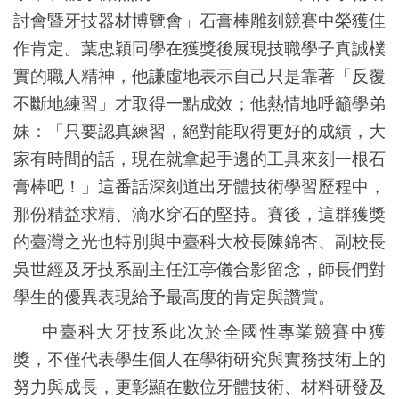
討會暨牙技器材博覽會」石膏棒雕刻競賽中榮獲佳
作肯定。葉忠穎同學在獲獎後展現技職學子真誠樸
實的職人精神，他謙虛地表示自己只是靠著「反覆
不斷地練習」才取得一點成效；他熱情地呼籲學弟
妹：「只要認真練習，絕對能取得更好的成績，大
家有時間的話，現在就拿起手邊的工具來刻一根石
膏棒吧！」這番話深刻道出牙體技術學習歷程中，
那份精益求精、滴水穿石的堅持。賽後，這群獲獎
的臺灣之光也特別與中臺科大校長陳錦杏、副校長
吳世經及牙技系副主任江亭儀合影留念，師長們對
學生的優異表現給予最高度的肯定與讚賞。
中臺科大牙技系此次於全國性專業競賽中獲
獎，不僅代表學生個人在學術研究與實務技術上的
努力與成長，更彰顯在數位牙體技術、材料研發及