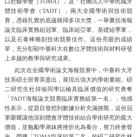
口腔醫學會（
TOMA
）」及「社團法人中華民國牙
體技術學會（
TADT
）」兩大全國學術與技術競
賽，憑藉扎實的底蘊橫掃多項大獎，一舉囊括海報
論文臨床實務組冠軍、臨床組亞軍、基礎組季軍，
以及石膏棒雕刻技術競賽佳作。這份亮眼的成績
單，充分彰顯中臺科大在數位牙體技術與材料研發
上卓越的教學與研究成果。
此次在全國學術論文海報競賽中，中臺科大牙
技系碩士班菁英盡出，展現出強大的學術量能。碩
二研究生杜得瑜同學以極具臨床價值的研究勇奪
「
TADT
海報論文競賽臨床實務組第一名」，他感
性表示，從題目發想到數據分析充滿挑戰，這份冠
軍榮耀讓他深刻體會牙體技術結合學術研究的龐大
價值，並勉勵學弟妹將挫折化為養分，努力終會發
光。榮獲「
TOMA
臨床組第二名」的碩二研究生林