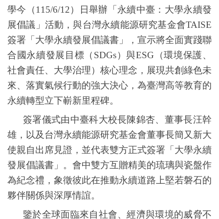
學今（
115/6/12
）日舉辦「永續中臺：大學永續發
展倡議」活動，與台灣永續能源研究基金會
TAISE
簽署「大學永續發展倡議書」，宣示將全面實踐聯
合國永續發展目標（
SDGs
）與
ESG
（環境保護、
社會責任、大學治理）核心理念，展現共創綠色未
來、落實氣候行動的強大決心，為臺灣高等教育的
永續轉型立下嶄新里程碑。
簽署儀式由中臺科大校長陳錦杏、董事長汪幹
雄，以及台灣永續能源研究基金會董事長簡又新大
使親自出席見證，並代表雙方正式簽署「大學永續
發展倡議書」。會中雙方互贈精美的琉璃與瓷盤作
為紀念禮，象徵彼此在推動永續道路上堅若磐石的
夥伴關係與深厚情誼。
鑒於全球面臨來自社會、經濟與環境的威脅不