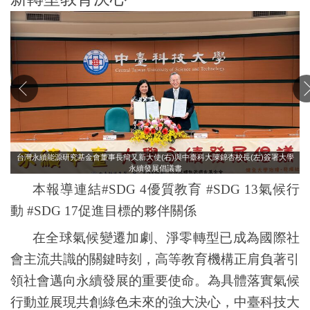
台灣永續能源研究基金會董事長簡又新大使(右)與中臺科大陳錦杏校長(左)簽署大學
永續發展倡議書
本報導連結#SDG
4
優質教育
#SDG
13
氣候行
動
#SDG 17促進目標的夥伴關係
在全球氣候變遷加劇、淨零轉型已成為國際社
會主流共識的關鍵時刻，高等教育機構正肩負著引
領社會邁向永續發展的重要使命。為具體落實氣候
行動並展現共創綠色未來的強大決心，中臺科技大