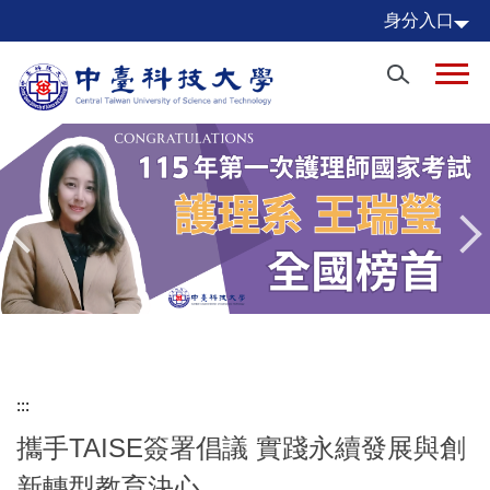
跳
身分入口
到
主
要
內
容
區
:::
攜手TAISE簽署倡議 實踐永續發展與創
新轉型教育決心