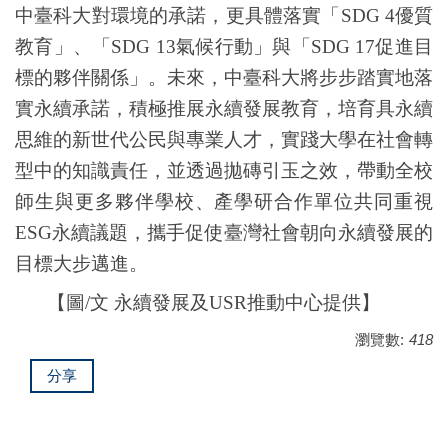
中臺科大對環境的承諾，更具體落實「
SDG 4
優質
教育」、「
SDG 13
氣候行動」與「
SDG 17
促進目
標的夥伴關係」。未來，中臺科大將步步踏實地落
實永續承諾，積極推展永續發展教育，培育具永續
思維的新世代公民與專業人才，實踐大學在社會轉
型中的知識責任，並透過拋磚引玉之效，帶動全校
師生與更多夥伴學校、產學研合作單位共同重視
ESG
永續議題，攜手促使臺灣社會朝向永續發展的
目標大步邁進。
【圖/文
永續發展及USR推動中心
提供】
瀏覽數:
418
分享