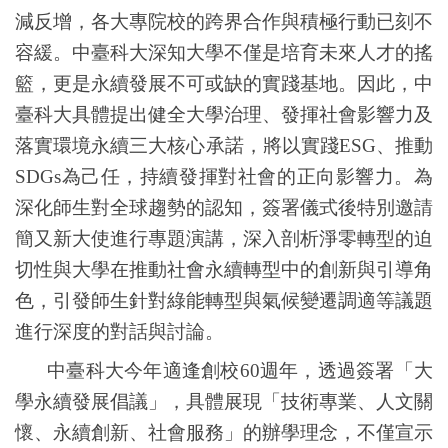
減反增，各大專院校的跨界合作與積極行動已刻不
容緩。中臺科大深知大學不僅是培育未來人才的搖
籃，更是永續發展不可或缺的實踐基地。因此，中
臺科大具體提出健全大學治理、發揮社會影響力及
落實環境永續三大核心承諾，將以實踐
ESG
、推動
SDGs
為己任，持續發揮對社會的正向影響力。為
深化師生對全球趨勢的認知，簽署儀式後特別邀請
簡又新大使進行專題演講，深入剖析淨零轉型的迫
切性與大學在推動社會永續轉型中的創新與引導角
色，引發師生針對綠能轉型與氣候變遷調適等議題
進行深度的對話與討論。
中臺科大今年適逢創校
60
週年，透過簽署「大
學永續發展倡議」，具體展現「技術專業、人文關
懷、永續創新、社會服務」的辦學理念，不僅宣示