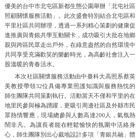
優美的台中市北屯區新都生態公園舉辦「北屯社區
照顧關懷服務活動」。此次盛會特別結合北屯區和
平里社區共同辦理，透過一系列精心策劃的健康促
進推廣與青銀共學互動關卡，成功吸引大批在地鄉
親與跨區民眾走出戶外，在綠意盎然的自然環境中
共同享受充滿歡笑的樂齡時光，為高齡社會注入一
股溫暖的青春活水。
本次社區關懷服務活動由中臺科大高照系蔡英
美教授帶領
32
位具備專業照護知識與服務熱忱的
師生團隊共同策劃執行。活動當天不僅和平里的在
地里民參與極為踴躍，更吸引周邊社區及外縣市民
眾熱情響應，現場總參與人數高達
200
人，氣氛熱
鬧非凡。為讓長者能在輕鬆愉快的氛圍中活絡身
心，師生團隊別出心裁地設計多項「青銀共融」體