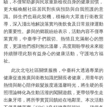
驗，不僅幫助參與民眾重新檢視自身的健康習慣，
更大幅喚醒社區居民對疾病預防與自我照護的意
識。師生們也藉此契機，積極向大眾進行衛教宣
導，深入淺出地解說落實均衡飲食及日常規律運動
的重要性。參與的鄉親紛紛表示，活動內容不僅專
業實用，中臺學子們親切、熱情且充滿耐心的態
度，更讓他們感到無比溫馨，高度期盼學校未來能
持續辦理此類有益身心的健康活動，守護地方福
祉。
此次北屯社區關懷服務，中臺科大透過專業的
健康促進推廣與衛教知識把關長者健康，用青年的
熱情與耐心陪伴銀髮族度過溫馨時光，將生硬的長
照理論轉化為生動活潑的闖關遊戲，更帶領學生走
出象牙塔，將所學實質回饋給在地鄰里。本次活動