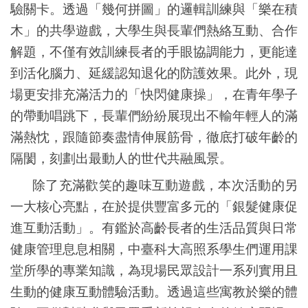
驗關卡。透過「幾何拼圖」的邏輯訓練與「樂在積
木」的共學遊戲，大學生與長輩們熱絡互動、合作
解題，不僅有效訓練長者的手眼協調能力，更能達
到活化腦力、延緩認知退化的防護效果。此外，現
場更安排充滿活力的「快閃健康操」，在青年學子
的帶動唱跳下，長輩們紛紛展現出不輸年輕人的滿
滿熱忱，跟隨節奏盡情伸展筋骨，徹底打破年齡的
隔閡，刻劃出最動人的世代共融風景。
除了充滿歡笑的趣味互動遊戲，本次活動的另
一大核心亮點，在於提供豐富多元的「銀髮健康促
進互動活動」。有鑑於高齡長者的生活品質與日常
健康管理息息相關，中臺科大高照系學生們運用課
堂所學的專業知識，為現場民眾設計一系列實用且
生動的健康互動體驗活動。透過這些寓教於樂的體