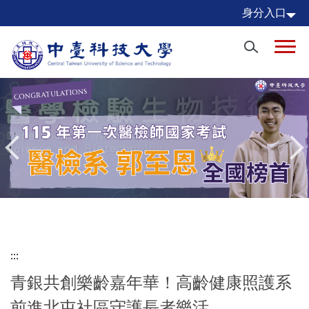
跳
身分入口
到
主
要
內
容
區
:::
青銀共創樂齡嘉年華！高齡健康照護系
前進北屯社區守護長者樂活